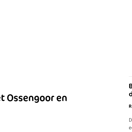
et Ossengoor en
R
D
e