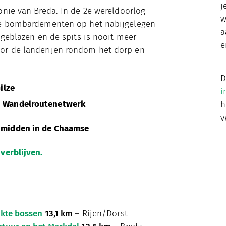
j
onie van Breda. In de 2e wereldoorlog
w
ege bombardementen op het nabijgelegen
a
pgeblazen en de spits is nooit meer
e
or de landerijen rondom het dorp en
D
ilze
i
n Wandelroutenetwerk
v
midden in de Chaamse
 verblijven.
ekte bossen
13,1 km
– Rijen/Dorst