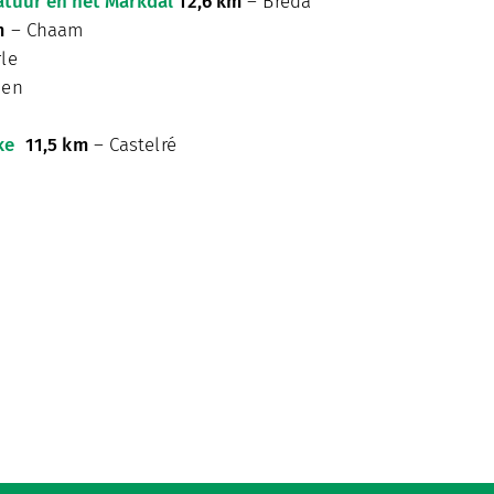
atuur en het Markdal
12,6 km
– Breda
m
– Chaam
le
hen
ke
11,5 km
– Castelré