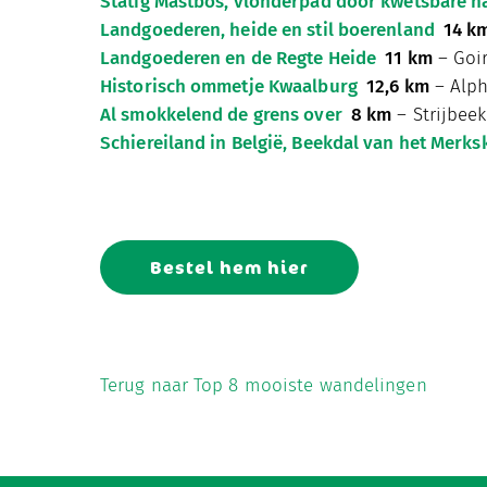
Statig Mastbos, vlonderpad door kwetsbare n
Landgoederen, heide en stil boerenland
14 k
Landgoederen en de Regte Heide
11 km
– Goir
Historisch ommetje Kwaalburg
12,6 km
– Alp
Al smokkelend de grens over
8 km
– Strijbeek
Schiereiland in België, Beekdal van het Merks
Bestel hem hier
Terug naar Top 8 mooiste wandelingen