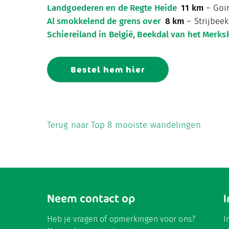
Landgoederen en de Regte Heide
11 km
– Goir
Al smokkelend de grens over
8 km
– Strijbeek
Schiereiland in België, Beekdal van het Merks
Bestel hem hier
Terug naar Top 8 mooiste wandelingen
Neem contact op
Heb je vragen of opmerkingen voor ons?
I