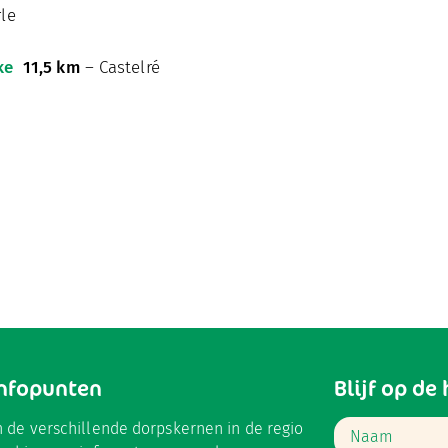
le
ke
11,5 km
– Castelré
Infopunten
Blijf op de
n de verschillende dorpskernen in de regio