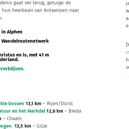
denis gaat ver terug, getuige de
j
ia hun heerbaan van Antwerpen naar
w
.
a
e
n
in Alphen
n Wandelroutenetwerk
D
i
ristus en is, met 41 m
derland.
v
 verblijven.
ekte bossen
13,1 km
– Rijen/Dorst
atuur en het Markdal
12,6 km
– Breda
m
– Chaam
wegen
13,5 km
– Gilze