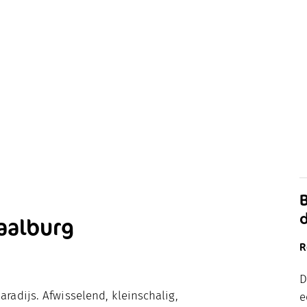
aalburg
R
D
adijs. Afwisselend, kleinschalig,
e