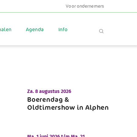
Voor ondernemers
halen
Agenda
Info
Za.
8 augustus 2026
Boerendag &
Oldtimershow in Alphen
Ma.
1 juni 2026 t/m
Ma.
21