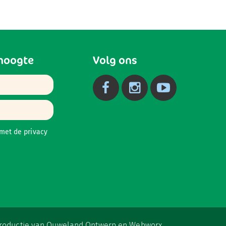
 hoogte
Volg ons
 met de
privacy
productie van
Ouweland Ontwerp
en
Webworx