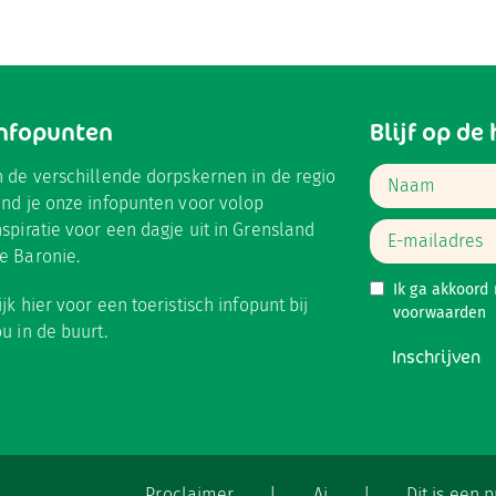
Infopunten
Blijf op de
n de verschillende dorpskernen in de regio
ind je onze infopunten voor volop
nspiratie voor een dagje uit in Grensland
e Baronie.
Ik ga akkoord
ijk hier
voor een toeristisch infopunt bij
voorwaarden
ou in de buurt.
Inschrijven
Proclaimer
|
Ai
|
Dit is een 