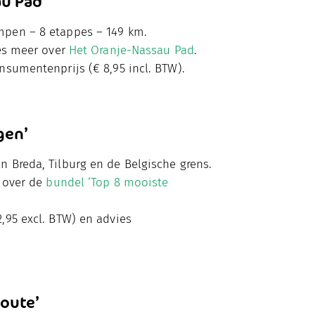
u Pad’
mpen – 8 etappes – 149 km.
ees meer over
Het Oranje-Nassau Pad
.
nsumentenprijs (€ 8,95 incl. BTW).
gen’
 Breda, Tilburg en de Belgische grens.
r over de
bundel ‘Top 8 mooiste
,95 excl. BTW) en advies
route’