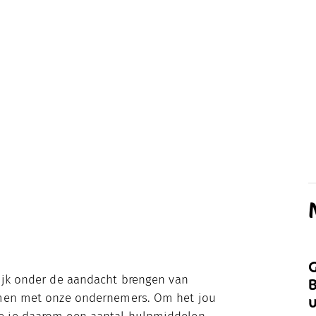
G
ijk onder de aandacht brengen van
B
amen met onze ondernemers. Om het jou
u