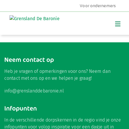
Kom lekker spelen en leef je uit bij Haasje
Voor ondernemers
Over!
MENU
Terug naar nieuws
Neem contact op
Heb je vragen of opmerkingen voor ons? Neem dan
contact met ons op en we helpen je graag!
info@grenslanddebaronie.nl
Infopunten
In de verschillende dorpskernen in de regio vind je onze
infopunten voor volop inspiratie voor een dagje uit in