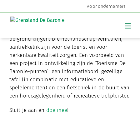
Voor ondernemers
Projecten
Om de regio in zijn geheel attractiever te maken
MENU
voor bezoekers, willen we diverse projecten van
de grond krijgen. Die het landschap verfraaien,
aantrekkelijk zijn voor de toerist en voor
herkenbare kwaliteit zorgen. Een voorbeeld van
een project in ontwikkeling zijn de ‘Toerisme De
Baronie-punten’: een informatiebord, gezellige
tafel (in combinatie met educatieve en
spelelementen) en een fietsenrek in de buurt van
een horecagelegenheid of recreatieve trekpleister.
Sluit je aan en
doe mee
!