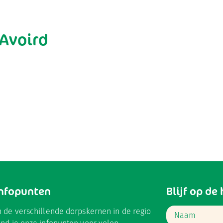
 Avoird
Infopunten
Blijf op de
n de verschillende dorpskernen in de regio