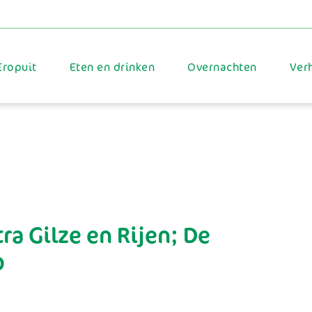
ri 28th, 2023
rle
Eropuit
Eten en drinken
Overnachten
Ver
ra Gilze en Rijen; De
p