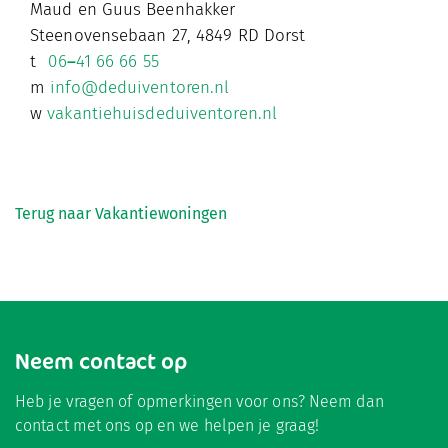
Maud en Guus Beenhakker
Steenovensebaan 27, 4849 RD Dorst
t
06
–
41 66 66 55
m
info@deduiventoren.nl
w
vakantiehuisdeduiventoren.nl
Terug naar Vakantiewoningen
Neem contact op
Heb je vragen of opmerkingen voor ons? Neem dan
contact met ons op en we helpen je graag!