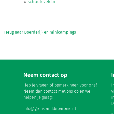
w
schouteveld.nl
Terug naar Boerderij- en minicampings
Neem contact op
Heb je vragen of opmerkingen voor ons?
I
Neem dan contact met ons op en we
v
helpen je graag!
i
D
info@grenslanddebaronie.nl