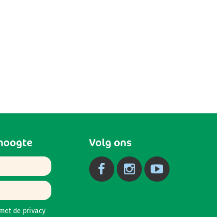
 hoogte
Volg ons
 met de
privacy