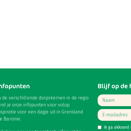
Infopunten
Blijf op de
n de verschillende dorpskernen in de regio
ind je onze infopunten voor volop
nspiratie voor een dagje uit in Grensland
e Baronie.
Ik ga akkoord