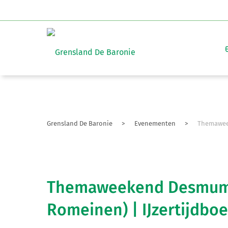
Grensland De Baronie
>
Evenementen
>
Themaweek
Themaweekend Desmumh
Romeinen) | IJzertijdboe