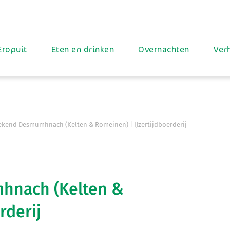
Eropuit
Eten en drinken
Overnachten
Ver
end Desmumhnach (Kelten & Romeinen) | IJzertijdboerderij
nach (Kelten &
rderij