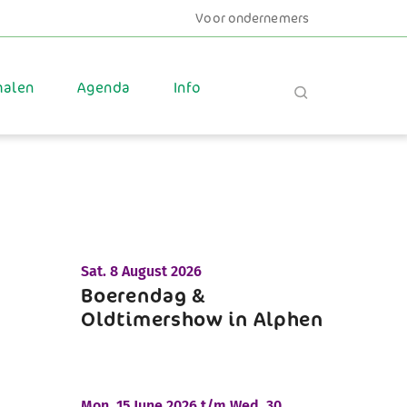
Voor ondernemers
halen
Agenda
Info
Sat.
8 August 2026
Boerendag &
Oldtimershow in Alphen
Mon.
15 June 2026 t/m
Wed.
30