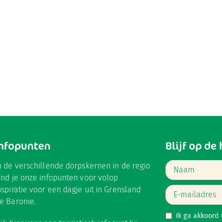
Infopunten
Blijf op de
n de verschillende dorpskernen in de regio
ind je onze infopunten voor volop
nspiratie voor een dagje uit in Grensland
e Baronie.
Ik ga akkoord