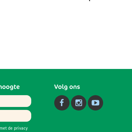
 hoogte
Volg ons
 met de
privacy