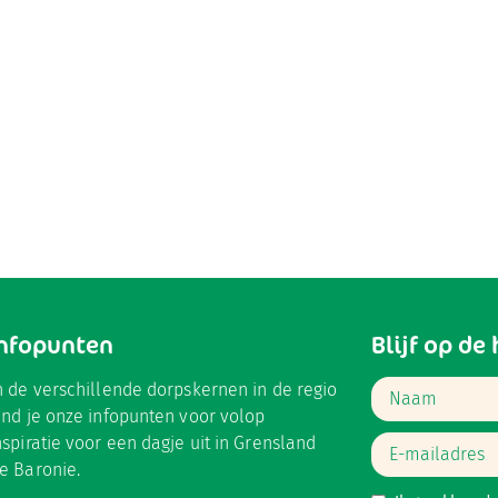
Infopunten
Blijf op de
n de verschillende dorpskernen in de regio
ind je onze infopunten voor volop
nspiratie voor een dagje uit in Grensland
e Baronie.