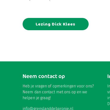
Lezing Dick Klees
Neem contact op
Heb je vragen of opmerkingen voor ons?
I
Neem dan contact met ons op en we
v
helpen je graag!
i
D
info@grenslanddebaronie.nl