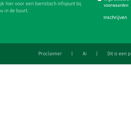
ijk hier
voor een toeristisch infopunt bij
voorwaarden
ou in de buurt.
Inschrijven
Proclaimer
|
Ai
|
Dit is een 