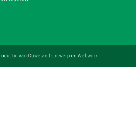
productie van
Ouweland Ontwerp
en
Webworx