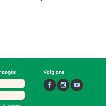
 hoogte
Volg ons
 met de
privacy