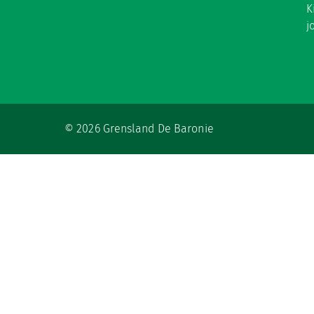
K
j
© 2026 Grensland De Baronie