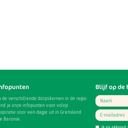
Infopunten
Blijf op de
n de verschillende dorpskernen in de regio
ind je onze infopunten voor volop
nspiratie voor een dagje uit in Grensland
e Baronie.
Ik ga akkoord