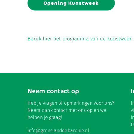
Opening Kunstweek
Bekijk hier het programma van de Kunstweek.
Neem contact op
Heb je vragen of opmerkingen voor ons?
I
Neem dan contact met ons op en we
v
helpen je graag!
i
D
info@grenslanddebaronie.nl