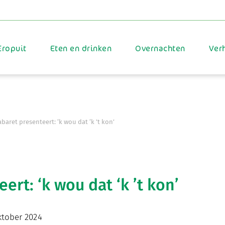
Eropuit
Eten en drinken
Overnachten
Ver
abaret presenteert: ‘k wou dat ‘k ’t kon’
ert: ‘k wou dat ‘k ’t kon’
ktober 2024