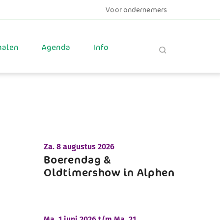
Voor ondernemers
halen
Agenda
Info
Za.
8 augustus 2026
Boerendag &
Oldtimershow in Alphen
Ma.
1 juni 2026 t/m
Ma.
21