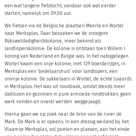
een wat langere fietstocht, vandaar ook wat eerder
starten, namelijk om 09.00 uur.
We fietsen via de Belgische plaatsen Meerle en Wortel
naar Merksplas. Daar bezoeken we de vroegere
Rijksweldadigheidskolonie, meer bekend als
landloperskolonie. De kolonie is ontstaan toen Wil­lem I
koning van Nederland en België was. In het nabijgelegen
Wortel kwam een vrije kolonie, met 129 boerderijtjes, in
Merksplas een ‘bedelaarshuis’ voor land­lopers, een
onvrije kolonie. De suk­kelaars in Wortel, de echte lui­aards
in Merksplas. Het was uit noodzaak, omdat steeds meer
dak­lozen en gezinnen in pure armoe­de rondtrokken, geen
werk von­den en overal werden weggejaagd.
Hierna gaan we op zoek naar de bron van de rivier de
Mark. De Mark is er opeens. In een dras­sig weiland bij het
Vlaamse Merksplas, vol poelen en plassen, aan het einde