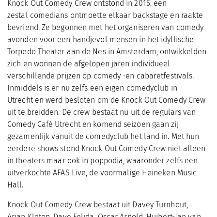
Knock Out Comedy Crew ontstond in 2015, een
zestal comedians ontmoette elkaar backstage en raakte
bevriend. Ze begonnen met het organiseren van comedy
avonden voor een handjevol mensen in het idyllische
Torpedo Theater aan de Nes in Amsterdam, ontwikkelden
zich en wonnen de afgelopen jaren individueel
verschillende prijzen op comedy -en cabaretfestivals.
Inmiddels is er nu zelfs een eigen comedyclub in
Utrecht en werd besloten om de Knock Out Comedy Crew
uit te breidden. De crew bestaat nu uit de regulars van
Comedy Café Utrecht en komend seizoen gaan zij
gezamenlijk vanuit de comedyclub het land in. Met hun
eerdere shows stond Knock Out Comedy Crew niet alleen
in theaters maar ook in poppodia, waaronder zelfs een
uitverkochte AFAS Live, de voormalige Heineken Music
Hall.
Knock Out Comedy Crew bestaat uit Davey Turnhout,
Arjan Kleton, Dave Felida, Oscar Arnold, Huibert-Jan van