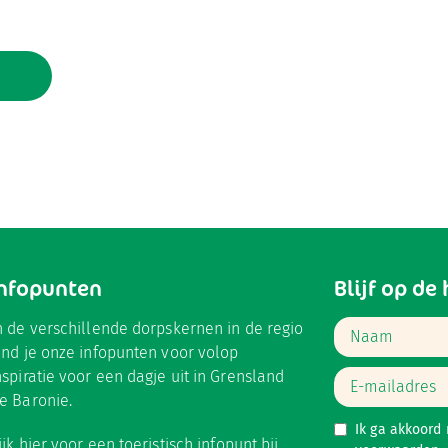
Infopunten
Blijf op de
n de verschillende dorpskernen in de regio
ind je onze infopunten voor volop
nspiratie voor een dagje uit in Grensland
e Baronie.
Ik ga akkoord
ijk hier
voor een toeristisch infopunt bij