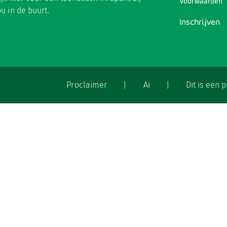
voorwaarden
ou in de buurt.
Inschrijven
Proclaimer
|
Ai
|
Dit is een 