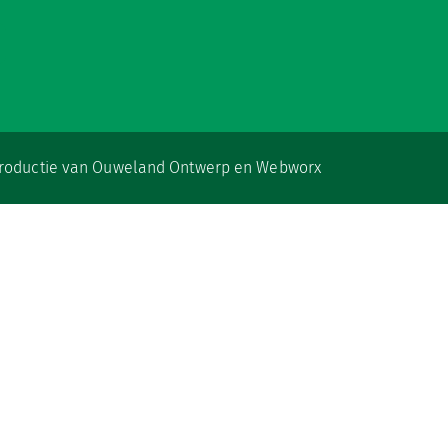
productie van
Ouweland Ontwerp
en
Webworx