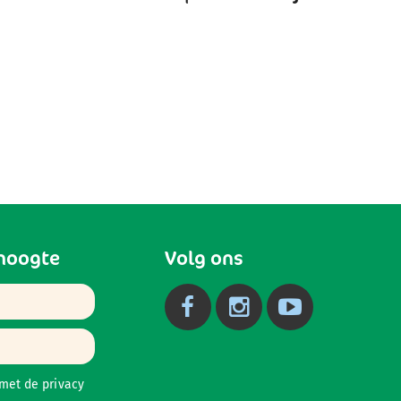
 hoogte
Volg ons
 met de
privacy