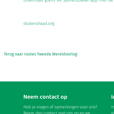
Download gratis de Sporenzoeker app met de
dodendraad.org
Terug naar routes Tweede Wereldoorlog
Neem contact op
Heb je vragen of opmerkingen voor ons?
I
Neem dan contact met ons op en we
v