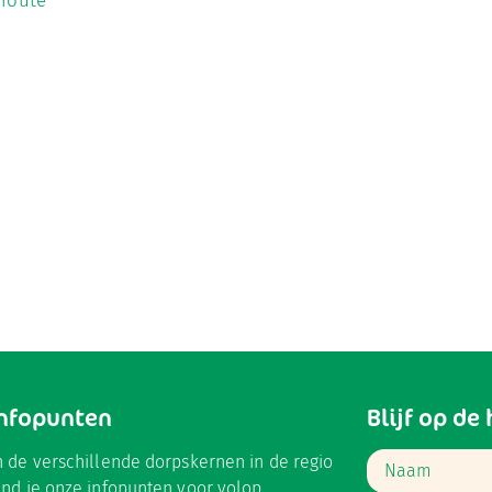
 route
Infopunten
Blijf op de
n de verschillende dorpskernen in de regio
ind je onze infopunten voor volop