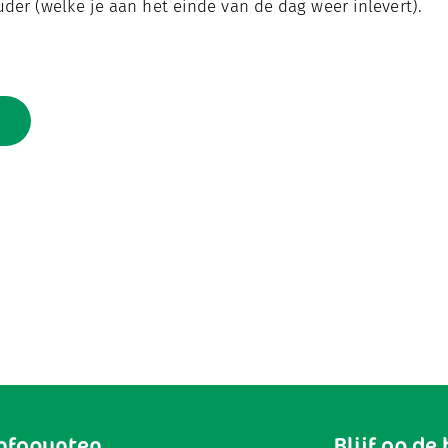
uder (welke je aan het einde van de dag weer inlevert).
Infopunten
Blijf op de