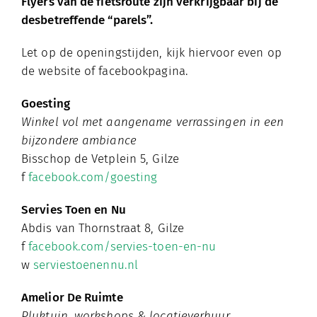
Flyers van de fietsroute zijn verkrijgbaar bij de
desbetreffende “parels”.
Let op de openingstijden, kijk hiervoor even op
de website of facebookpagina.
Goesting
Winkel vol met aangename verrassingen in een
bijzondere ambiance
Bisschop de Vetplein 5, Gilze
f
f
acebook.com/goesting
Servies Toen en Nu
Abdis van Thornstraat 8, Gilze
f
facebook.com/servies-toen-en-nu
w
serviestoenennu.nl
Amelior De Ruimte
Pluktuin, workshops & locatieverhuur