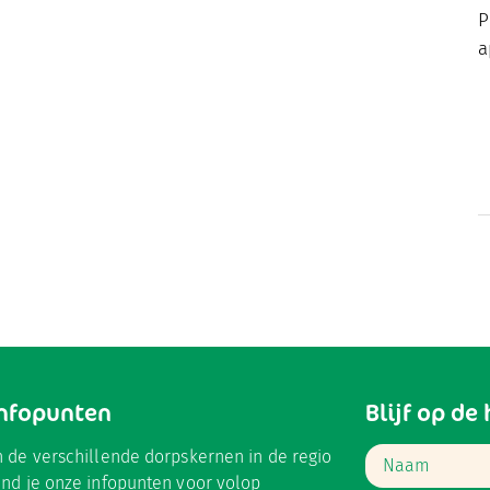
P
a
Infopunten
Blijf op de
n de verschillende dorpskernen in de regio
ind je onze infopunten voor volop