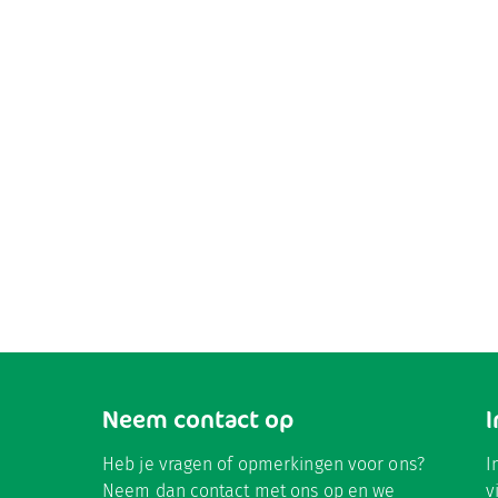
Neem contact op
Heb je vragen of opmerkingen voor ons?
I
Neem dan contact met ons op en we
v