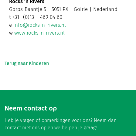
Rocks ’n Rivers
Gorps Baantje 5 |
5051 PX | Goirle | Nederland
t
+31- (0)13 – 469 04 60
e
info@rocks-n-rivers.nl
w
www.rocks-n-rivers.nl
Terug naar Kinderen
Neem contact op
Heb je vragen of opmerkingen voor ons? Neem dan
contact met ons op en we helpen je graag!