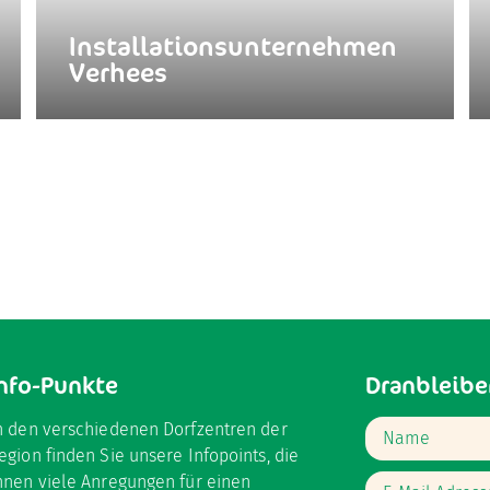
Installationsunternehmen
Verhees
nfo-Punkte
Dranbleibe
n den verschiedenen Dorfzentren der
egion finden Sie unsere Infopoints, die
hnen viele Anregungen für einen